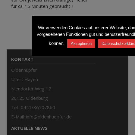
für ca. 15 Minuten gebraucht
!
Wir verwenden Cookies auf unserer Website, dami
vorgesehenen Funktionen gut und benutzerfreundl
können.
Akzeptieren
Datenschutzerklär
KONTAKT
Oldenhüpfer
Ulfert Hayen
Niendorfer Weg 12
26125 Oldenburg
Tel.: 0441/36107860
E-Mail: info@oldenhuepfer.de
AKTUELLE NEWS