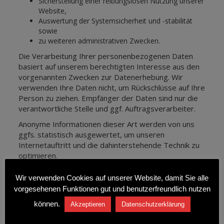
Sicherstellung einer reibungslosen Nutzung unserer
Website,
Auswertung der Systemsicherheit und -stabilität
sowie
zu weiteren administrativen Zwecken.
Die Verarbeitung Ihrer personenbezogenen Daten
basiert auf unserem berechtigten Interesse aus den
vorgenannten Zwecken zur Datenerhebung. Wir
verwenden Ihre Daten nicht, um Rückschlüsse auf Ihre
Person zu ziehen. Empfänger der Daten sind nur die
verantwortliche Stelle und ggf. Auftragsverarbeiter.
Anonyme Informationen dieser Art werden von uns
ggfs. statistisch ausgewertet, um unseren
Internetauftritt und die dahinterstehende Technik zu
optimieren.
Cookies
Wir verwenden Cookies auf unserer Website, damit Sie alle
vorgesehenen Funktionen gut und benutzerfreundlich nutzen
Wie viele andere Webseiten verwenden wir auch so
können.
Akzeptieren
Datenschutzerklärung
genannte „Cookies“. Cookies sind kleine Textdateien,
die von einem Websiteserver auf Ihre Festplatte