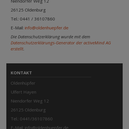
Niendorfer Weg 12
26125 Oldenburg
Tel.: 0441 / 36107860
E-Mail:
info@oldenhuepfer.de
Die Datenschutzerklärung wurde mit dem
Datenschutzerklärungs-Generator der activeMind AG
erstellt
.
KONTAKT
Oldenhüpfer
Ulfert Hayen
Niendorfer Weg 12
26125 Oldenburg
Tel.: 0441/36107860
E-Mail: info@oldenhuepfer.de